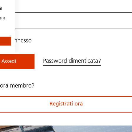
ord
il
e le
ani connesso
Password dimenticata?
Accedi
cora membro?
Registrati ora